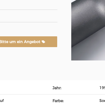
Bitte um ein Angebot
19
Jahr:
uf
So
Farbe: