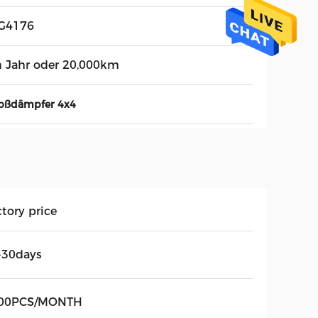
G4176
n Jahr oder 20,000km
toßdämpfer 4x4
tory price
-30days
00PCS/MONTH