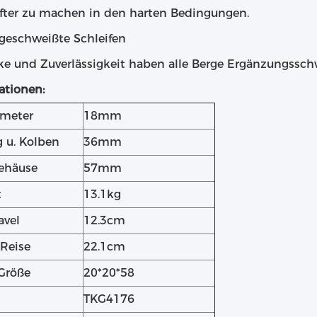
fter zu machen in den harten Bedingungen.
geschweißte Schleifen
rke und Zuverlässigkeit haben alle Berge Ergänzungssc
ationen:
ameter
18mm
 u. Kolben
36mm
ehäuse
57mm
t
13.1kg
avel
12.3cm
 Reise
22.1cm
Größe
20*20*58
TKG4176