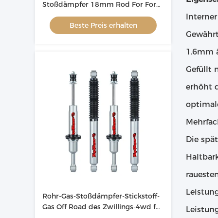
Stoßdämpfer 18mm Rod For Ford
Ranger
Interne
Beste Preis erhalten
Gewährt
1.6mm ä
Gefüllt 
erhöht d
optimale
Mehrfac
Die spä
Haltbark
raueste
Leistun
Rohr-Gas-Stoßdämpfer-Stickstoff-
Gas Off Road des Zwillings-4wd für
Leistun
Mazda BT50 2011-2020