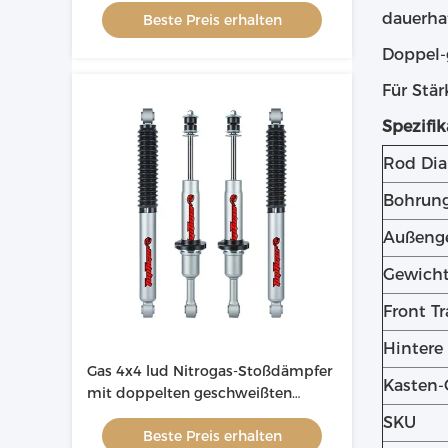
dauerha
Beste Preis erhalten
Doppel-
Für Stä
Spezifik
Rod Di
Bohrung
Außeng
Gewich
Front Tr
Hintere
Gas 4x4 lud Nitrogas-Stoßdämpfer
Kasten-
mit doppelten geschweißten
Schleifen auf
SKU
Beste Preis erhalten