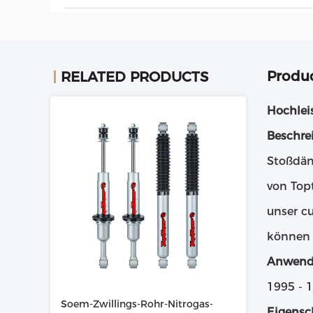
Produc
RELATED PRODUCTS
Hochlei
Beschre
Stoßdäm
von Top
unser cu
können 
Anwend
1995 - 
Soem-Zwillings-Rohr-Nitrogas-
Eigensc