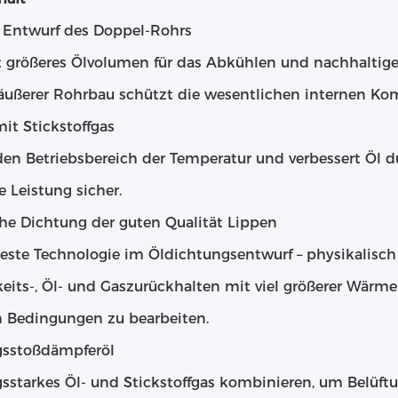
r Entwurf des Doppel-Rohrs
 größeres Ölvolumen für das Abkühlen und nachhaltige 
ußerer Rohrbau schützt die wesentlichen internen Ko
mit Stickstoffgas
en Betriebsbereich der Temperatur und verbessert Öl du
 Leistung sicher.
he Dichtung der guten Qualität Lippen
teste Technologie im Öldichtungsentwurf – physikalisc
eits-, Öl- und Gaszurückhalten mit viel größerer Wärmeb
n Bedingungen zu bearbeiten.
gsstoßdämpferöl
gsstarkes Öl- und Stickstoffgas kombinieren, um Belüft