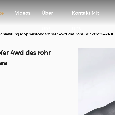
te
Videos
Über
Kontakt Mit
Uns
Uns
chleistungsdoppelstoßdämpfer 4wd des rohr-Stickstoff-4x4 fü
er 4wd des rohr-
era