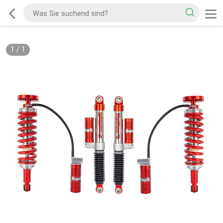
1
/
1