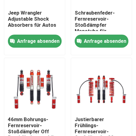
Jeep Wrangler
Schraubenfeder-
Werksbesichtigung
Adjustable Shock
Fernreservoir-
Absorbers für Autos
Stoßdämpfer
Monotube für
Qualitätskontrolle
TOYOTA Proda 120
Anfrage absenden
Anfrage absenden
Kontakt mit uns
Neuigkeiten
Bitte um ein Angebot
Justierbare Gas-Stoßdämpfer
46mm Bohrungs-
Justierbarer
Fernreservoir-
Frühlings-
Stoßdämpfer Off
Fernreservoir-
Schaum-Zellstoßdämpfer