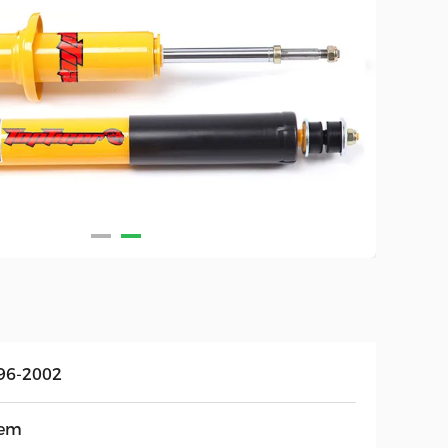
96-2002
em