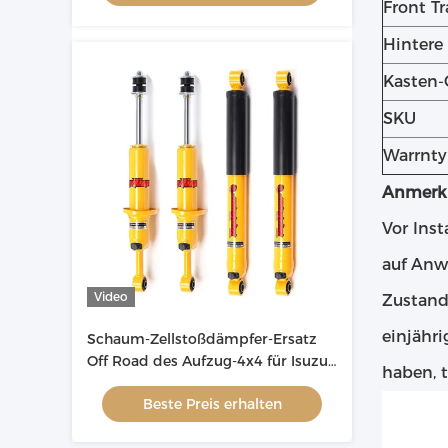
Front Tr
Hintere
Kasten-
SKU
Warrnty
Anmerk
Vor Ins
auf Anw
Video
Zustand
einjähr
Schaum-Zellstoßdämpfer-Ersatz
Off Road des Aufzug-4x4 für Isuzu
haben, t
D-maximal
Beste Preis erhalten