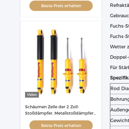
Refrakt
Beste Preis erhalten
Fahrzeug gebohrt werden
Gebrauc
Fuchs-S
Fuchs-S
Wetter z
Doppel-
Für Stä
Spezifik
Rod Di
Video
Bohrung
Schäumen Zelle der 2 Zoll-
Außeng
Stoßdämpfer, Metallstoßdämpfer
für Colorado RG1 RG2
Gewich
Beste Preis erhalten