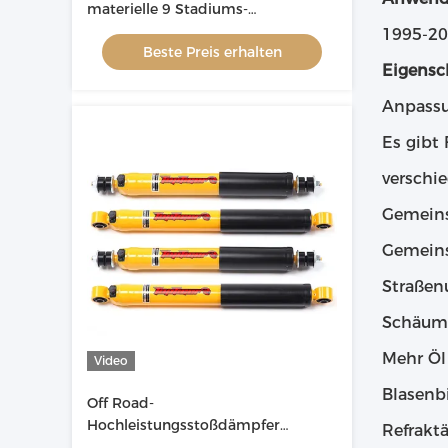
materielle 9 Stadiums-
Stahlanpassung des Stickstoff-4x4
1995-20
Beste Preis erhalten
Eigensc
Anpassu
Es gibt
verschi
Gemeins
Gemeins
Straßen
Schäume
Mehr Öl
Video
Blasenb
Off Road-
Hochleistungsstoßdämpfer
Refrakt
schäumen Zelle 40mm, die für