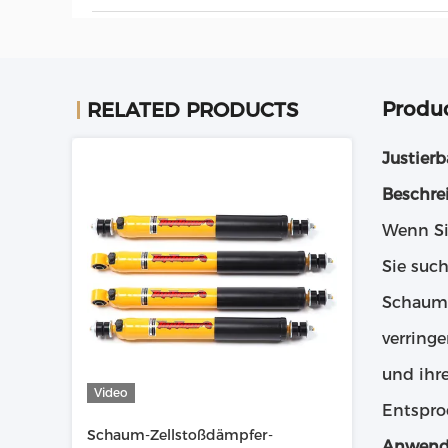
Produc
RELATED PRODUCTS
Justier
Beschre
Wenn Si
Sie such
Schaum-
verring
und ihre
Video
Entspro
Schaum-Zellstoßdämpfer-
Anwend