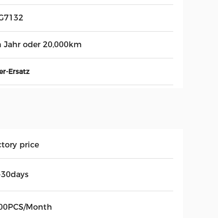
G7132
n Jahr oder 20,000km
r-Ersatz
tory price
-30days
00PCS/Month