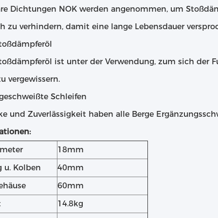
äre Dichtungen NOK werden angenommen, um Stoßdämpf
h zu verhindern, damit eine lange Lebensdauer verspro
toßdämpferöl
toßdämpferöl ist unter der Verwendung, zum sich der 
u vergewissern.
geschweißte Schleifen
rke und Zuverlässigkeit haben alle Berge Ergänzungssc
ationen:
ameter
18mm
 u. Kolben
40mm
ehäuse
60mm
t
14.8kg