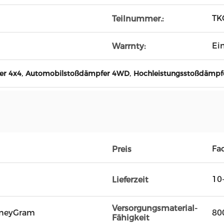
TK
Teilnummer.:
Ei
Warrnty:
,
,
er 4x4
Automobilstoßdämpfer 4WD
Hochleistungsstoßdämpfe
Fac
Preis
10
Lieferzeit
Versorgungsmaterial-
oneyGram
80
Fähigkeit